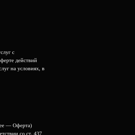
слуг с
Оферте действий
луг на условиях, в
ее — Оферта)
етствии со ст. 437