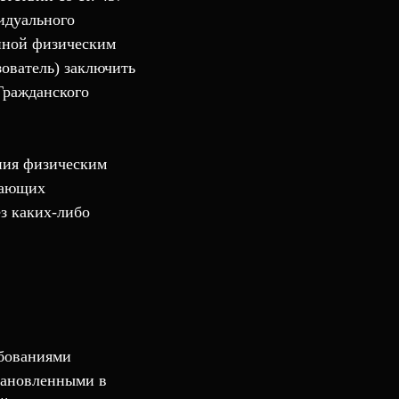
идуального
нной физическим
зователь) заключить
 Гражданского
ения физическим
чающих
з каких-либо
ебованиями
тановленными в