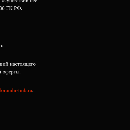
, осуществившее
438 ГК РФ.
ru
овий настоящего
й оферты.
forumhr-tmb.ru
.