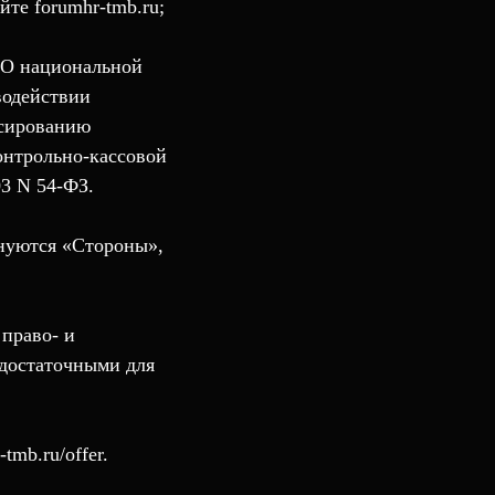
те forumhr-tmb.ru;
 «О национальной
водействии
нсированию
онтрольно-кассовой
3 N 54-ФЗ.
нуются «Стороны»,
 право- и
 достаточными для
tmb.ru/offer.