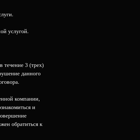
слуги.
ной услугой.
в течение 3 (трех)
арушение данного
оговора.
енной компании,
ознакомиться и
совершение
лжен обратиться к